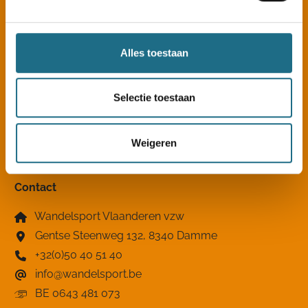
Alles toestaan
Sitemap
Nieuws
Clubkampioenschap
Selectie toestaan
Clubzoeker
Over ons
Kennisbank
Pers & adverteren
Weigeren
Opleidingen
Contact
Wandelsport Vlaanderen vzw
Gentse Steenweg 132, 8340 Damme
+32(0)50 40 51 40
info@wandelsport.be
BE 0643 481 073