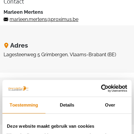
Contact
Marleen Mertens
marleen.mertens@proximus.be
Adres
Lagesteenweg 5 Grimbergen, Vlaams-Brabant (BE)
Website & Facebook
Toestemming
Details
Over
http://www.singelwandelaars.be
Deze website maakt gebruik van cookies