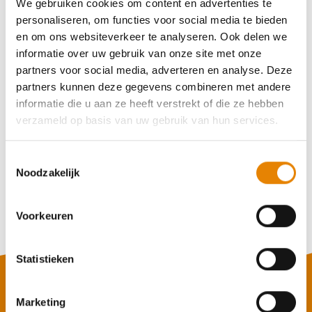
We gebruiken cookies om content en advertenties te
personaliseren, om functies voor social media te bieden
en om ons websiteverkeer te analyseren. Ook delen we
Aankomende wandeltochten van deze
informatie over uw gebruik van onze site met onze
club
partners voor social media, adverteren en analyse. Deze
partners kunnen deze gegevens combineren met andere
informatie die u aan ze heeft verstrekt of die ze hebben
Gewijzigd
verzameld op basis van uw gebruik van hun services.
Singeltochten
Toestemmingsselectie
Noodzakelijk
5 km
10 km
16 km
24 km
30 km
Zondag 8 november 2026
Voorkeuren
Grimbergen, Vlaams-Brabant
Statistieken
Marketing