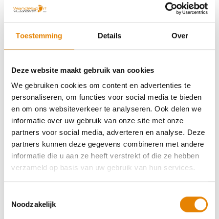
Koninklijke Wandelclub Kadee Bornem
Toestemming
Details
Over
vzw
http://www.wandelclubkadee.be
Deze website maakt gebruik van cookies
1018
We gebruiken cookies om content en advertenties te
personaliseren, om functies voor social media te bieden
en om ons websiteverkeer te analyseren. Ook delen we
informatie over uw gebruik van onze site met onze
partners voor social media, adverteren en analyse. Deze
partners kunnen deze gegevens combineren met andere
informatie die u aan ze heeft verstrekt of die ze hebben
't Beerke Beerse vzw
verzameld op basis van uw gebruik van hun services.
https://wandelsportvlaanderen.be/vind-een-
wandelclub-die-bij-je-past/15/
Toestemmingsselectie
Noodzakelijk
1019