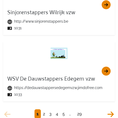
Sinjorenstappers Wilrijk vzw
http://www.sinjorenstappers.be
1031
WSV De Dauwstappers Edegem vzw
https://dedauwstappersedegemvzw.jimdofree.com
1033
1
2
3
4
5
…
29