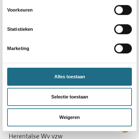
Voorkeuren
Statistieken
Marketing
WVK Puurs vzw
https://wandelsportvlaanderen.be/vind-een-
wandelclub-die-bij-je-past/17/
Alles toestaan
1023
Selectie toestaan
Weigeren
Herentalse Wv vzw