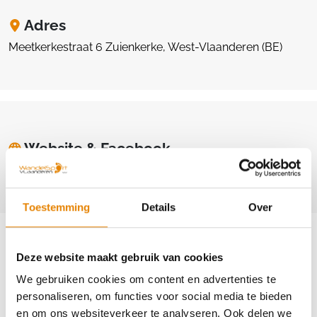
Adres
Meetkerkestraat 6 Zuienkerke, West-Vlaanderen (BE)
Website & Facebook
https://zuienkerkesportraad.webnode.nl
Toestemming
Details
Over
Deze website maakt gebruik van cookies
Aankomende wandeltochten van deze
We gebruiken cookies om content en advertenties te
personaliseren, om functies voor social media te bieden
club
en om ons websiteverkeer te analyseren. Ook delen we