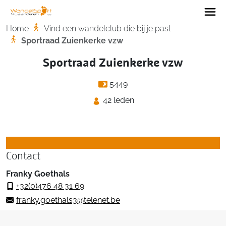
Home
Home
Vind een wandelclub die bij je past
Sportraad Zuienkerke vzw
Sportraad Zuienkerke vzw
5449
42 leden
Contact
Franky Goethals
+32(0)476 48 31 69
franky.goethals3@telenet.be