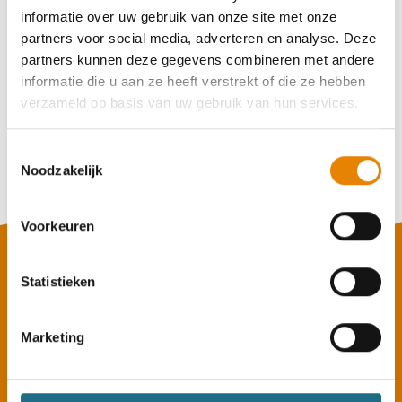
informatie over uw gebruik van onze site met onze
partners voor social media, adverteren en analyse. Deze
partners kunnen deze gegevens combineren met andere
informatie die u aan ze heeft verstrekt of die ze hebben
Oudlandpoldertocht
verzameld op basis van uw gebruik van hun services.
4 km
7 km
13 km
18 km
24 km
Toestemmingsselectie
Zondag 6 september 2026
Noodzakelijk
Zuienkerke, West-Vlaanderen
Voorkeuren
Statistieken
Marketing
Sitemap