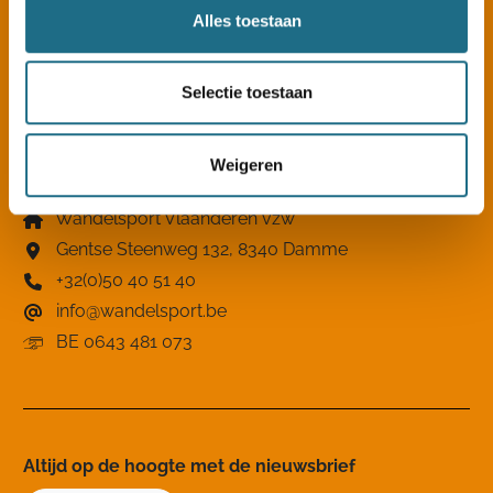
Alles toestaan
Nieuws
Clubkampioenschap
Clubzoeker
Over ons
Kennisbank
Pers & adverteren
Selectie toestaan
Opleidingen
Weigeren
Contact
Wandelsport Vlaanderen vzw
Gentse Steenweg 132, 8340 Damme
+32(0)50 40 51 40
info@wandelsport.be
BE 0643 481 073
Altijd op de hoogte ​met de nieuwsbrief