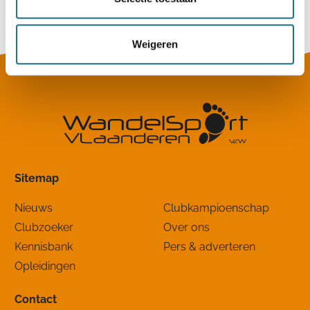
Zondag 20 december 2026
Wijtschate (Heuvelland), West-Vlaanderen
Weigeren
Sitemap
Nieuws
Clubkampioenschap
Clubzoeker
Over ons
Kennisbank
Pers & adverteren
Opleidingen
Contact