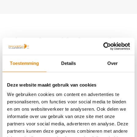
Aankomende wandeltochten van deze
club
Toestemming
Details
Over
Deze website maakt gebruik van cookies
Elfbergentrail
We gebruiken cookies om content en advertenties te
personaliseren, om functies voor social media te bieden
7 km
10 km
15 km
20 km
25 km
en om ons websiteverkeer te analyseren. Ook delen we
35 km
42 km
55 km
informatie over uw gebruik van onze site met onze
Zaterdag 5 september 2026
partners voor social media, adverteren en analyse. Deze
partners kunnen deze gegevens combineren met andere
Westouter (Heuvelland), West-Vlaanderen