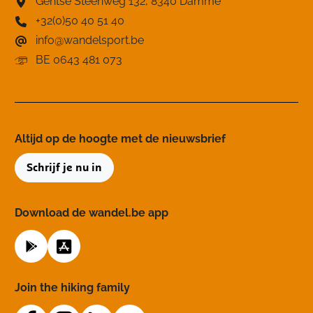
Gentse Steenweg 132, 8340 Damme
+32(0)50 40 51 40
info@wandelsport.be
BE 0643 481 073
Altijd op de hoogte ​met de nieuwsbrief
Schrijf je nu in
Download de wandel.be app
Join the hiking family