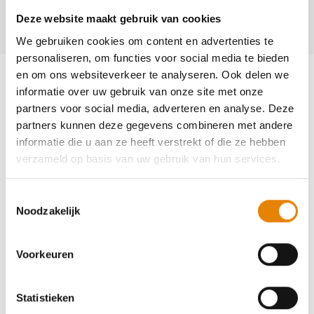
Vinderhoute/
Deze website maakt gebruik van cookies
We gebruiken cookies om content en advertenties te
personaliseren, om functies voor social media te bieden
en om ons websiteverkeer te analyseren. Ook delen we
informatie over uw gebruik van onze site met onze
partners voor social media, adverteren en analyse. Deze
Aankomende wandeltochten van deze
partners kunnen deze gegevens combineren met andere
club
informatie die u aan ze heeft verstrekt of die ze hebben
verzameld op basis van uw gebruik van hun services.
Toestemmingsselectie
Noodzakelijk
44e Sinterklaastocht - Viggaaltocht
Voorkeuren
5 km
8 km
12 km
16 km
20 km
25 km
Zondag 6 december 2026
Statistieken
Merendree (Deinze), Oost-Vlaanderen