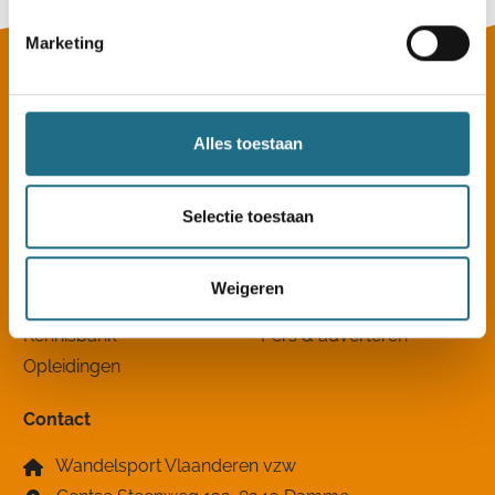
Marketing
Alles toestaan
Selectie toestaan
Sitemap
Nieuws
Clubkampioenschap
Weigeren
Clubzoeker
Over ons
Kennisbank
Pers & adverteren
Opleidingen
Contact
Wandelsport Vlaanderen vzw