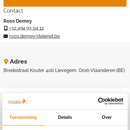
Contact
Roos Demey
+32 494 93 04 12
roos.demey@telenet.be
Adres
Bredestraat Kouter 40b Lievegem, Oost-Vlaanderen (BE)
Website & Facebook
Toestemming
Details
Over
https://www.reigerstappers.be
https://www.facebook.com/WandelclubReigerstappers