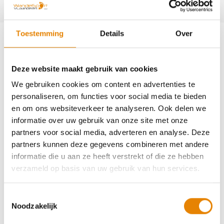
Toestemming
Details
Over
Aankomende wandeltochten van deze
Deze website maakt gebruik van cookies
club
We gebruiken cookies om content en advertenties te
personaliseren, om functies voor social media te bieden
en om ons websiteverkeer te analyseren. Ook delen we
informatie over uw gebruik van onze site met onze
partners voor social media, adverteren en analyse. Deze
partners kunnen deze gegevens combineren met andere
Duinentocht
informatie die u aan ze heeft verstrekt of die ze hebben
4 km
7 km
12 km
20 km
verzameld op basis van uw gebruik van hun services.
Zondag 27 september 2026
Toestemmingsselectie
Eksel (Hechtel-Eksel), Limburg
Noodzakelijk