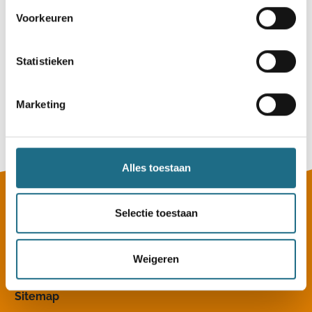
Voorkeuren
Statistieken
Sylvestertocht
4 km
7 km
12 km
20 km
Marketing
Zondag 27 december 2026
Hechtel (Hechtel-Eksel), Limburg
Alles toestaan
Selectie toestaan
Weigeren
Sitemap